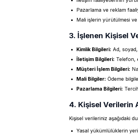
İletişim faaliyetlerinin yür
Pazarlama ve reklam faaliy
Mali işlerin yürütülmesi v
3. İşlenen Kişisel Ve
Kimlik Bilgileri:
Ad, soyad, 
İletişim Bilgileri:
Telefon, e
Müşteri İşlem Bilgileri:
Nak
Mali Bilgiler:
Ödeme bilgileri
Pazarlama Bilgileri:
Tercih
4. Kişisel Verilerin
Kişisel verileriniz aşağıdaki d
Yasal yükümlülüklerin yeri