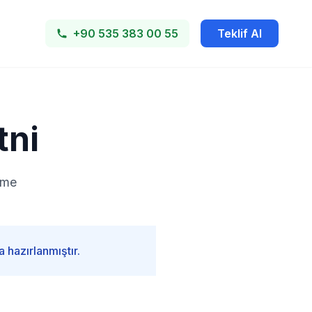
+90 535 383 00 55
Teklif Al
tni
rme
 hazırlanmıştır.