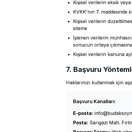
Kişisel verilerin eksik vey
KVKK'nın 7. maddesinde öng
Kişisel verilerin düzeltilme
isteme
İşlenen verilerin münhasıra
sonucun ortaya çıkmasına 
Kişisel verilerin kanuna a
7. Başvuru Yönteml
Haklarınızı kullanmak için aşa
Başvuru Kanalları:
E-posta:
info@budaksoyna
Posta:
Sarıgazi Mah. Fırtı