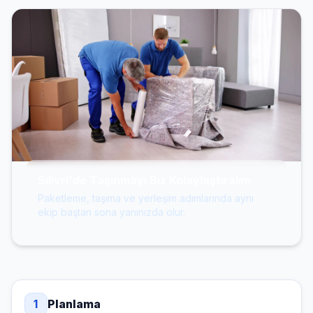
Silivri'de Taşınmayı Biz Kolaylaştıralım
Paketleme, taşıma ve yerleşim adımlarında aynı
ekip baştan sona yanınızda olur.
1
Planlama