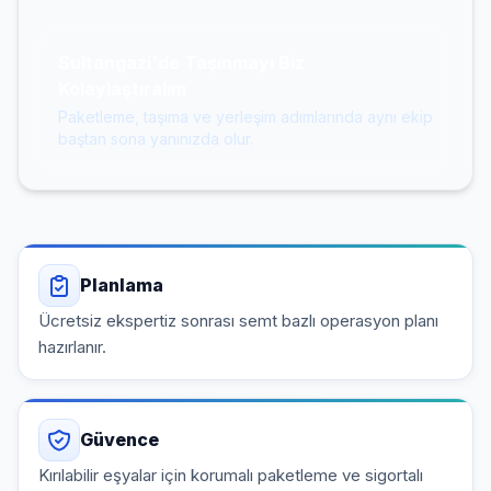
Sultangazi'de Taşınmayı Biz
Kolaylaştıralım
Paketleme, taşıma ve yerleşim adımlarında aynı ekip
baştan sona yanınızda olur.
Planlama
Ücretsiz ekspertiz sonrası semt bazlı operasyon planı
hazırlanır.
Güvence
Kırılabilir eşyalar için korumalı paketleme ve sigortalı