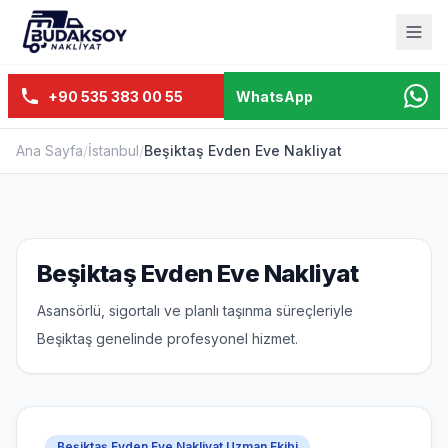
+90 535 383 00 55
WhatsApp
Ana Sayfa
/
İstanbul
/
Beşiktaş Evden Eve Nakliyat
Beşiktaş Evden Eve Nakliyat
Asansörlü, sigortalı ve planlı taşınma süreçleriyle
Beşiktaş genelinde profesyonel hizmet.
Beşiktaş Evden Eve Nakliyat Uzman Ekibi